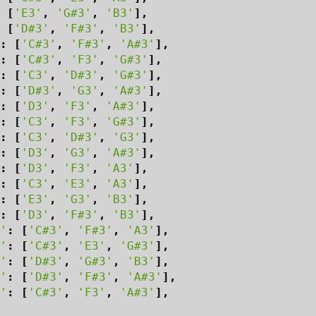
[
'E3'
,
'G#3'
,
'B3'
],
[
'D#3'
,
'F#3'
,
'B3'
],
:
[
'C#3'
,
'F#3'
,
'A#3'
],
:
[
'C#3'
,
'F3'
,
'G#3'
],
:
[
'C3'
,
'D#3'
,
'G#3'
],
:
[
'D#3'
,
'G3'
,
'A#3'
],
:
[
'D3'
,
'F3'
,
'A#3'
],
:
[
'C3'
,
'F3'
,
'G#3'
],
:
[
'C3'
,
'D#3'
,
'G3'
],
:
[
'D3'
,
'G3'
,
'A#3'
],
:
[
'D3'
,
'F3'
,
'A3'
],
:
[
'C3'
,
'E3'
,
'A3'
],
:
[
'E3'
,
'G3'
,
'B3'
],
:
[
'D3'
,
'F#3'
,
'B3'
],
'
:
[
'C#3'
,
'F#3'
,
'A3'
],
'
:
[
'C#3'
,
'E3'
,
'G#3'
],
'
:
[
'D#3'
,
'G#3'
,
'B3'
],
'
:
[
'D#3'
,
'F#3'
,
'A#3'
],
'
:
[
'C#3'
,
'F3'
,
'A#3'
],