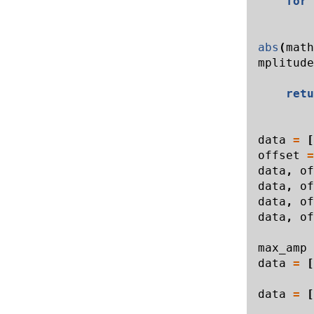
for
abs
(
math
mplitude
retu
data
=
[
offset
=
data
,
of
data
,
of
data
,
of
data
,
of
max_amp
data
=
[
data
=
[