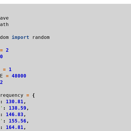
ave
ath
dom
import
random
=
2
0
=
1
E
=
48000
2
requency
=
{
:
130.81
,
'
:
138.59
,
:
146.83
,
'
:
155.56
,
:
164.81
,