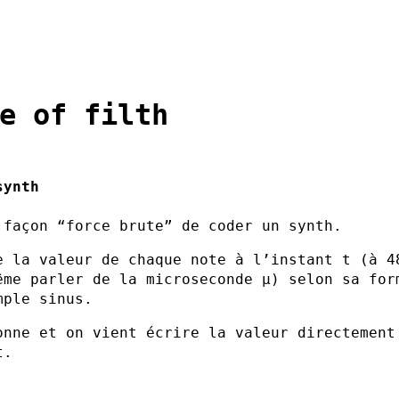
e of filth
synth
 façon “force brute” de coder un synth.
e la valeur de chaque note à l’instant t (à 4
ême parler de la microseconde μ) selon sa for
mple sinus.
onne et on vient écrire la valeur directement
t.