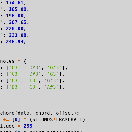
:
174.61
,
'
:
185.00
,
:
196.00
,
'
:
207.65
,
:
220.00
,
'
:
233.08
,
:
246.94
,
notes
=
{
:
[
'C3'
,
'D#3'
,
'G#3'
],
:
[
'C3'
,
'D#3'
,
'G3'
],
:
[
'C3'
,
'F3'
,
'G#3'
],
:
[
'D3'
,
'G3'
,
'A#3'
],
chord
(
data
,
chord
,
offset
):
+=
[
0
]
*
(
SECONDS
*
FRAMERATE
)
itude
=
255