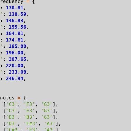
requency
=
{
:
130.81
,
'
:
138.59
,
:
146.83
,
'
:
155.56
,
:
164.81
,
:
174.61
,
'
:
185.00
,
:
196.00
,
'
:
207.65
,
:
220.00
,
'
:
233.08
,
:
246.94
,
notes
=
{
[
'C3'
,
'F3'
,
'G3'
],
[
'C3'
,
'E3'
,
'G3'
],
[
'D3'
,
'B3'
,
'G3'
],
[
'D3'
,
'F#3'
,
'A3'
],
[
'C#3'
,
'E3'
,
'A3'
],