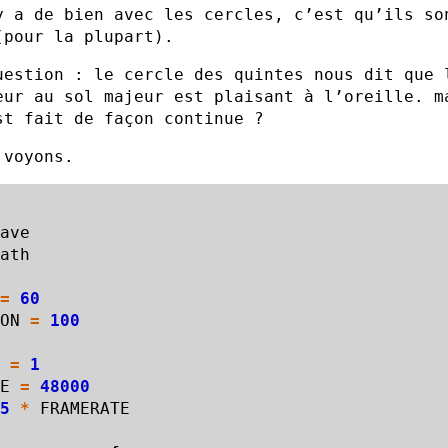
y a de bien avec les cercles, c’est qu’ils so
(pour la plupart).
uestion : le cercle des quintes nous dit que 
eur au sol majeur est plaisant à l’oreille. m
st fait de façon continue ?
 voyons.
ave
ath
=
60
ON
=
100
=
1
E
=
48000
5
*
FRAMERATE