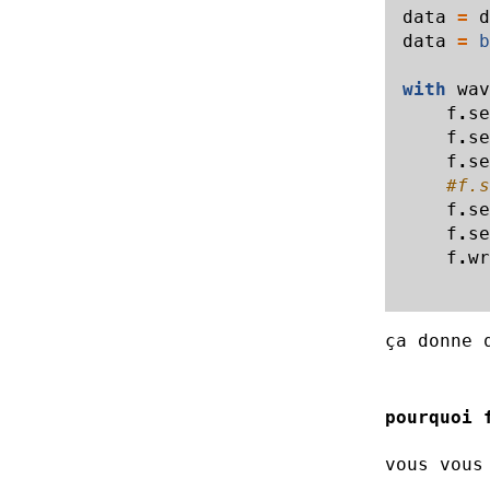
data
=
d
data
=
b
with
wav
f
.
se
f
.
se
f
.
se
f
.
se
f
.
se
f
.
wr
ça donne 
pourquoi 
vous vous