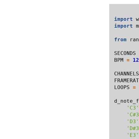
import
w
import
m
from
ran
SECONDS
BPM
=
12
CHANNELS
FRAMERAT
LOOPS
=
d_note_f
'C3'
'C#3
'D3'
'D#3
'E3'