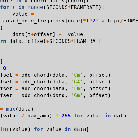
note
in
d_chord_notes
[
chord
]:
for
t
in
range
(
SECONDS
*
FRAMERATE
):
value
=
.
cos
(
d_note_frequency
[
note
]
*
t
*
2
*
math
.
pi
/
FRAM
)
data
[
t
+
offset
]
+=
value
rn
data
,
offset
+
SECONDS
*
FRAMERATE
]
0
fset
=
add_chord
(
data
,
'Cm'
,
offset
)
fset
=
add_chord
(
data
,
'G#'
,
offset
)
fset
=
add_chord
(
data
,
'Fm'
,
offset
)
fset
=
add_chord
(
data
,
'Gm'
,
offset
)
=
max
(
data
)
(
value
/
max_amp
)
*
255
for
value
in
data
]
int
(
value
)
for
value
in
data
]