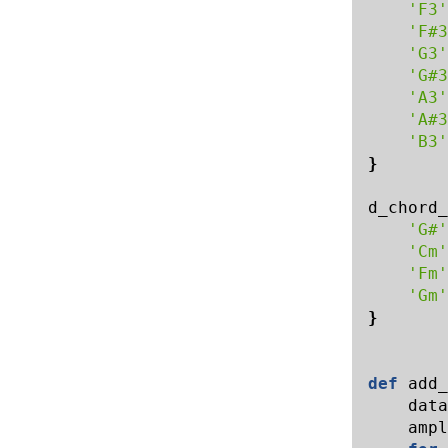
'F3'
'F#3
'G3'
'G#3
'A3'
'A#3
'B3'
}
d_chord_
'G#'
'Cm'
'Fm'
'Gm'
}
def
add_
data
ampl