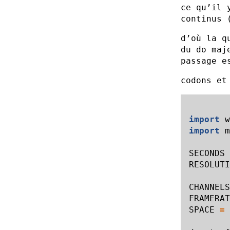
ce qu’il 
continus 
d’où la q
du do maj
passage e
codons et
import
w
import
m
SECONDS
RESOLUTI
CHANNELS
FRAMERAT
SPACE
=