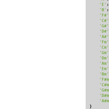
'E'
:
'B'
:
'F#'
'C#'
'G#'
'D#'
'A#'
'Fm'
'Cm'
'Gm'
'Dm'
'Am'
'Em'
'Bm'
'F#m
'C#m
'G#m
'D#m
'A#m
}