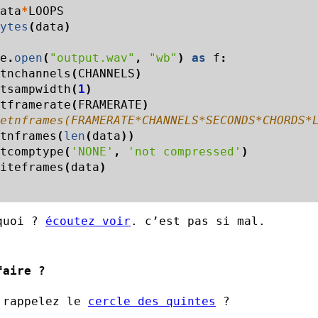
ata
*
LOOPS
ytes
(
data
)
e
.
open
(
"output.wav"
,
"wb"
)
as
f
:
tnchannels
(
CHANNELS
)
tsampwidth
(
1
)
tframerate
(
FRAMERATE
)
tnframes
(
len
(
data
))
tcomptype
(
'NONE'
,
'not compressed'
)
iteframes
(
data
)
quoi ?
écoutez voir
. c’est pas si mal.
faire ?
 rappelez le
cercle des quintes
?