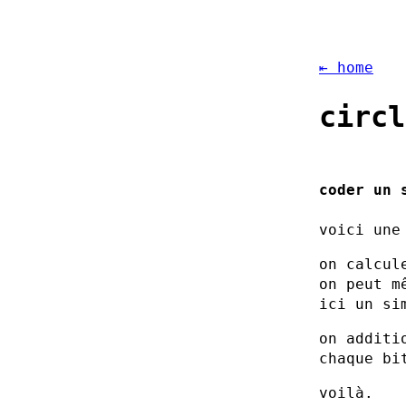
⇤ home
circl
coder un 
voici une
on calcul
on peut m
ici un si
on additi
chaque bi
voilà.