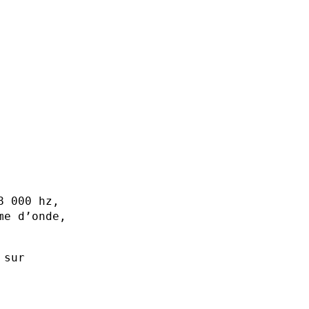
8 000 hz,
me d’onde,
 sur