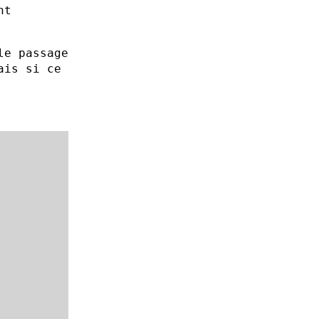
nt
le passage
ais si ce