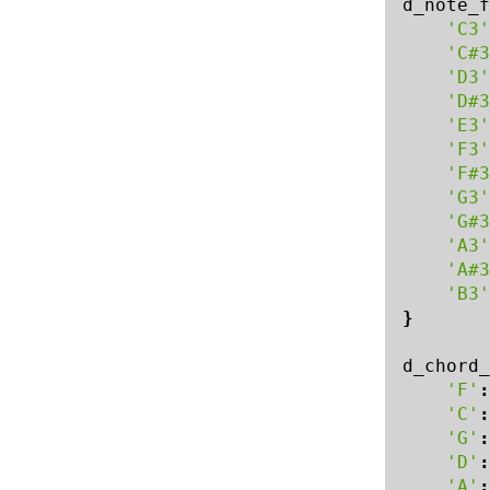
d_note_f
'C3'
'C#3
'D3'
'D#3
'E3'
'F3'
'F#3
'G3'
'G#3
'A3'
'A#3
'B3'
}
d_chord_
'F'
:
'C'
:
'G'
:
'D'
:
'A'
: