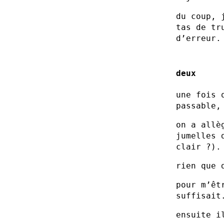
du coup, 
tas de tr
d’erreur.
deux
une fois 
passable,
on a allè
jumelles 
clair ?).
rien que 
pour m’êt
suffisait
ensuite i