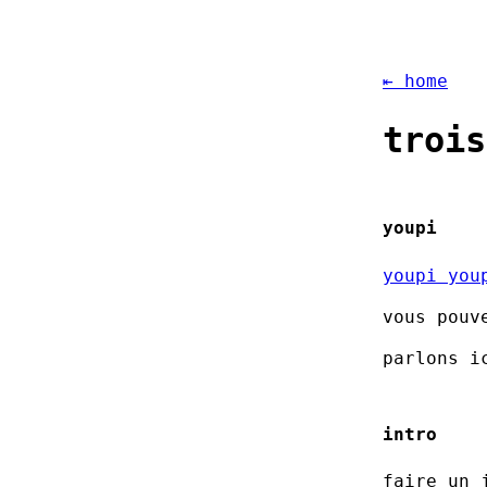
⇤ home
trois
youpi
youpi you
vous pouv
parlons i
intro
faire un 