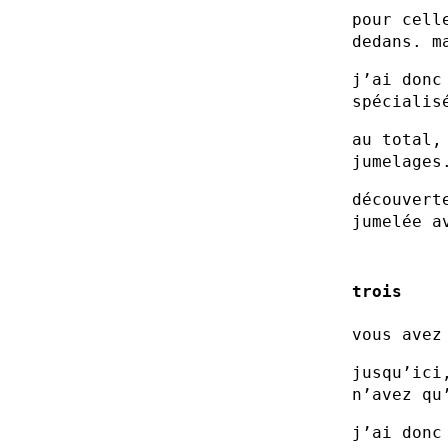
pour cell
dedans. m
j’ai donc
spécialis
au total,
jumelages
découvert
jumelée a
trois
vous avez
jusqu’ici
n’avez qu
j’ai donc