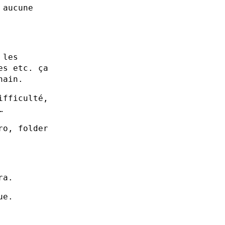
 aucune
 les
es etc. ça
hain.
ifficulté,
…
ro, folder
ra.
ue.