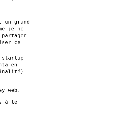
c un grand
me je ne
 partager
iser ce
 startup
nta en
inalité)
ey web.
s à te