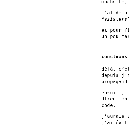
machette,
j’ai dema
“siisters
et pour f
un peu ma
concluons
déjà, c’é
depuis j’
propagan
ensuite, 
direction
code.
j’aurais 
j’ai évit