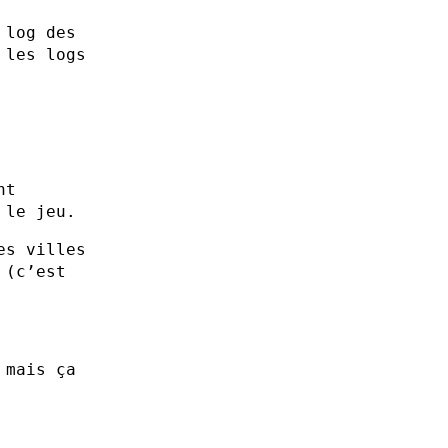
 log des
 les logs
nt
 le jeu.
es villes
 (c’est
 mais ça