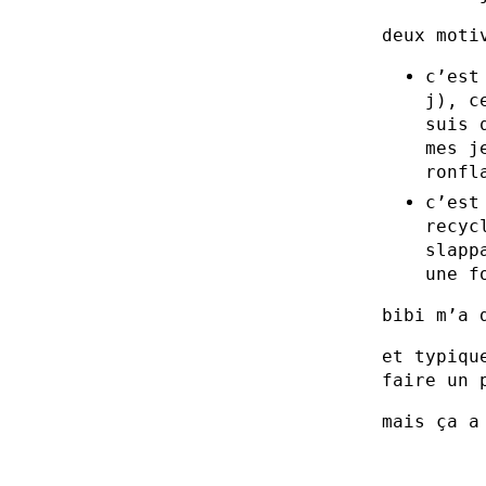
deux moti
c’es
j), c
suis 
mes j
ronfl
c’est
recyc
slapp
une f
bibi m’a 
et typiqu
faire un 
mais ça a