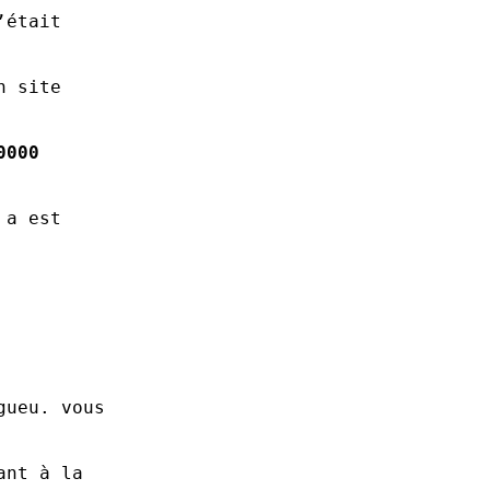
’était
n site
0000
 a est
gueu. vous
ant à la