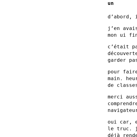
un
d’abord, 
j’en avai
mon ui fi
c’était p
découver
garder pa
pour fair
main. heu
de classe
merci au
comprendr
navigateu
oui car, 
le truc. 
déjà rend