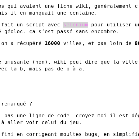
es qui avaient une fiche wiki, généralement c
ais il en manquait une centaine.
 fait un script avec
selenium
pour utiliser u
é géoloc. ça s’est passé sans encombre.
 on a récupéré
16000
villes, et pas loin de
8
.
e amusante (non), wiki peut dire que la ville
vec la b, mais pas de b à a.
 remarqué ?
, pas une ligne de code. croyez-moi il est dé
’à aller voir celui du jeu.
 fini en corrigeant moultes bugs, en simplifi