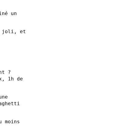
iné un
 joli, et
nt ?
x, 1h de
une
aghetti
u moins