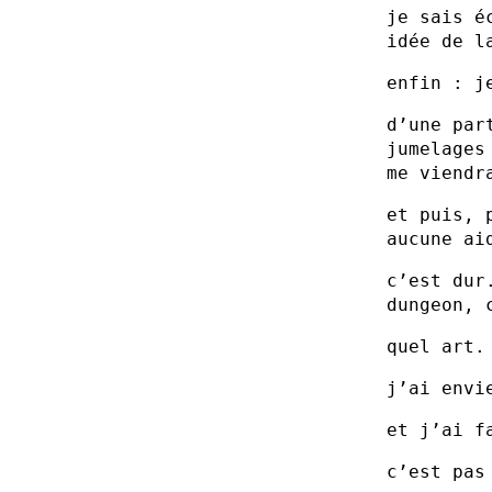
je sais é
idée de l
enfin : j
d’une par
jumelages
me viendr
et puis, 
aucune ai
c’est dur
dungeon, 
quel art.
j’ai envi
et j’ai f
c’est pas