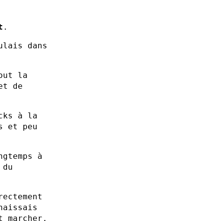
t
.
ulais dans
out la
et de
cks à la
s et peu
ngtemps à
 du
rectement
naissais
t marcher.