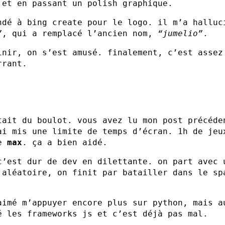
 et en passant un polish graphique.
ndé à bing create pour le logo. il m’a halluc
”
, qui a remplacé l’ancien nom,
“jumelio”
.
inir, on s’est amusé. finalement, c’est assez
rrant.
tait du boulot. vous avez lu mon post précéde
ai mis une limite de temps d’écran. 1h de jeu
de
max
. ça a bien aidé.
c’est dur de dev en dilettante. on part avec 
 aléatoire, on finit par batailler dans le sp
aimé m’appuyer encore plus sur python, mais a
é les frameworks js et c’est déjà pas mal.