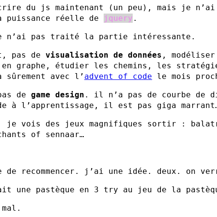
crire du js maintenant (un peu), mais je n’ai
a puissance réelle de
jquery
.
e n’ai pas traité la partie intéressante.
t, pas de
visualisation de données
, modéliser
 en graphe, étudier les chemins, les stratégi
a sûrement avec l’
advent of code
le mois proc
pas de
game design
. il n’a pas de courbe de d
de à l’apprentissage, il est pas giga marrant
. je vois des jeux magnifiques sortir : balat
chants of sennaar…
e de recommencer. j’ai une idée. deux. on ver
ait une pastèque en 3 try au jeu de la pastèq
 mal.