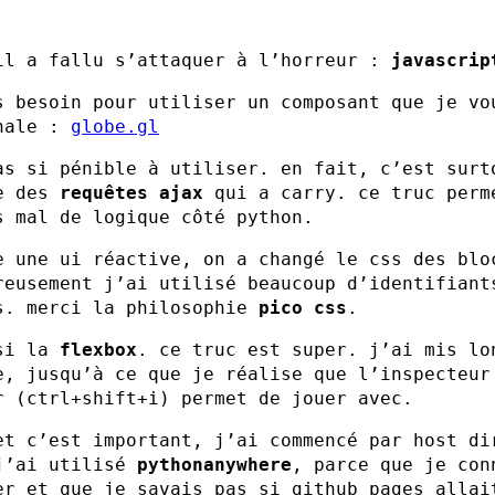
il a fallu s’attaquer à l’horreur :
javascrip
s besoin pour utiliser un composant que je vo
nale :
globe.gl
as si pénible à utiliser. en fait, c’est surt
te des
requêtes ajax
qui a carry. ce truc perm
s mal de logique côté python.
e une ui réactive, on a changé le css des blo
reusement j’ai utilisé beaucoup d’identifiant
s. merci la philosophie
pico css
.
ssi la
flexbox
. ce truc est super. j’ai mis lo
e, jusqu’à ce que je réalise que l’inspecteur
r (ctrl+shift+i) permet de jouer avec.
et c’est important, j’ai commencé par host di
j’ai utilisé
pythonanywhere
, parce que je con
er et que je savais pas si github pages allai