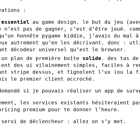
vations :
t
essentiel
au game design. le but du jeu (ave
e n’est pas de gagner, c’est d’être joué. com
qu’un honnête pygame kiddie, j’avais du mal à
eux autrement qu’en les décrivant. donc : utl
ant décodeur universel qu’est le browser.
 un plan de première boîte
solide
. des tas de
lent des ui vilainement simples, faciles à re
ant stripe dessus, et fignolent l’ux (ou la f
ois le premier client accroché.
demandé si je pouvais réaliser un app de surv
ement, les services existants hésiteraient pa
pricing premium pour te donner l’heure.
 servi de déclencheur : allez on s’y met.