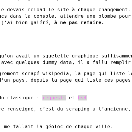
je devais reload le site à chaque changement.
ucs dans la console. attendre une plombe pour
 j’ai bien galéré,
à ne pas refaire.
qu’on avait un squelette graphique suffisamme
 avec quelques dummy data, il a fallu remplir
grement scrapé wikipedia, la page qui liste l
d’un pays, depuis la page qui liste ces pages
du classique :
requests
et
bs4
.
re renseigné, c’est du scraping à l’ancienne,
.
l me fallait la géoloc de chaque ville.